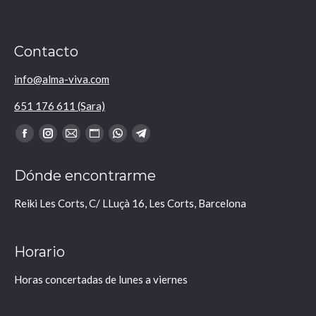
Contacto
info@alma-viva.com
651 176 611 (Sara)
Encuéntranos en:
Facebook
Instagram
Mail
Sitio
Whatsapp
Telegram
se
se
se
web
se
se
Dónde encontrarme
abre
abre
abre
se
abre
abre
en
en
en
abre
en
en
Reiki Les Corts, C/ LLuçà 16, Les Corts, Barcelona
una
una
una
en
una
una
nueva
nueva
nueva
una
nueva
nueva
Horario
ventana
ventana
ventana
nueva
ventana
ventana
ventana
Horas concertadas de lunes a viernes