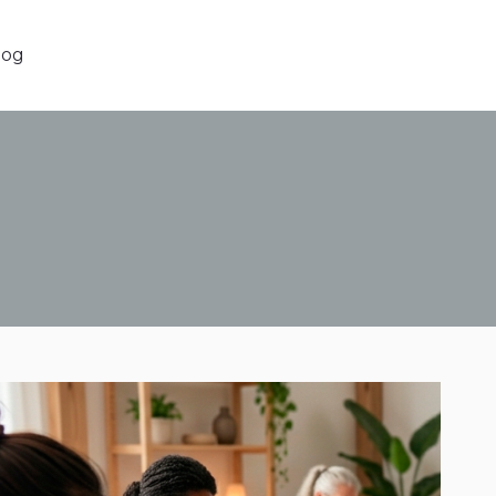
g
log