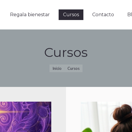
Regala bienestar
Cursos
Contacto
Blo
Regala bienestar
Cursos
Contacto
B
Cursos
Estás aquí:
Inicio
Cursos