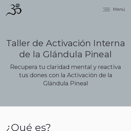
Menú
Taller de Activación Interna
de la Glándula Pineal
Recupera tu claridad mental y reactiva
tus dones con la Activación de la
Glándula Pineal
¿Qué es?