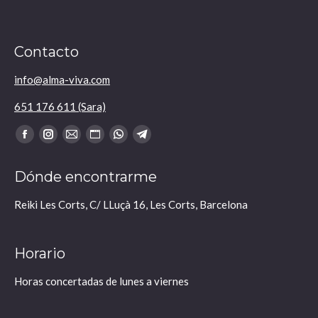
Contacto
info@alma-viva.com
651 176 611 (Sara)
Encuéntranos en:
Facebook
Instagram
Mail
Sitio
Whatsapp
Telegram
se
se
se
web
se
se
Dónde encontrarme
abre
abre
abre
se
abre
abre
en
en
en
abre
en
en
Reiki Les Corts, C/ LLuçà 16, Les Corts, Barcelona
una
una
una
en
una
una
nueva
nueva
nueva
una
nueva
nueva
Horario
ventana
ventana
ventana
nueva
ventana
ventana
ventana
Horas concertadas de lunes a viernes