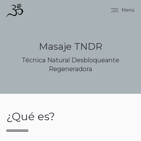
Menú
Masaje TNDR
Técnica Natural Desbloqueante
Regeneradora
¿Qué es?