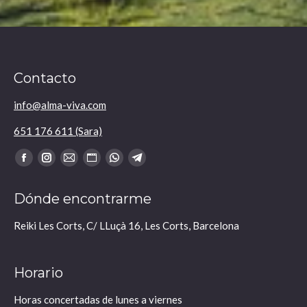
Contacto
info@alma-viva.com
651 176 611 (Sara)
Encuéntranos en:
Facebook
Instagram
Mail
Sitio
Whatsapp
Telegram
se
se
se
web
se
se
Dónde encontrarme
abre
abre
abre
se
abre
abre
en
en
en
abre
en
en
Reiki Les Corts, C/ LLuçà 16, Les Corts, Barcelona
una
una
una
en
una
una
nueva
nueva
nueva
una
nueva
nueva
Horario
ventana
ventana
ventana
nueva
ventana
ventana
ventana
Horas concertadas de lunes a viernes