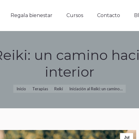
Regala bienestar
Cursos
Contacto
Blo
Regala bienestar
Cursos
Contacto
B
 Reiki: un camino hac
interior
Estás aquí:
Inicio
Terapias
Reiki
Iniciación al Reiki: un camino…
Jul