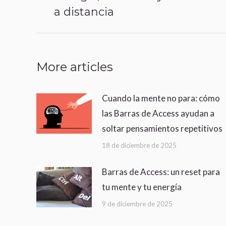
anterior:
a distancia
More articles
Cuando la mente no para: cómo
las Barras de Access ayudan a
soltar pensamientos repetitivos
18 de diciembre de 2025
Barras de Access: un reset para
tu mente y tu energía
9 de diciembre de 2025