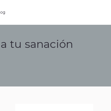
g
log
ia tu sanación