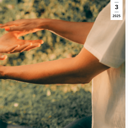
3
2025
La atención inmejorable y el surtido de
Masaje increíble, personas
terapias y actividades es muy amplio. La
maravillosas! Super recom
reflexo con Sara, espectacular…Volveré
Evelyn
seguro a probar más.
Ivette Campos Gomar