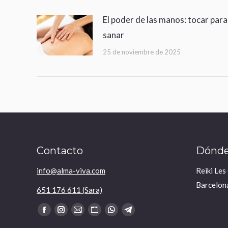
El poder de las manos: tocar para
sanar
25 de noviembre de 2025
Contacto
Dónde
info@alma-viva.com
Reiki Les
Barcelon
651 176 611 (Sara)
Encuéntranos en:
Facebook
Instagram
Mail
Sitio
Whatsapp
Telegram