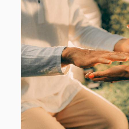
Muy facilitadores, respetuosos con la
maternidad y la crianza
Maribel Matilla