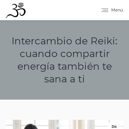
Menú
Intercambio de Reiki:
cuando compartir
energía también te
sana a ti
Estás aquí:
Dic