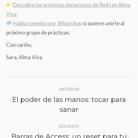
Descubre las próximas iniciaciones de Reiki en Alma
Viva
Habla conmigo por WhatsApp
si quieres unirte al
próximo grupo de prácticas.
Con cariño,
Sara, Alma Viva
Navegación
ANTERIOR
entre
El poder de las manos: tocar para
Publicación
publicaciones
sanar
anterior:
SIGUIENTE
Barras de Access: un reset para tu