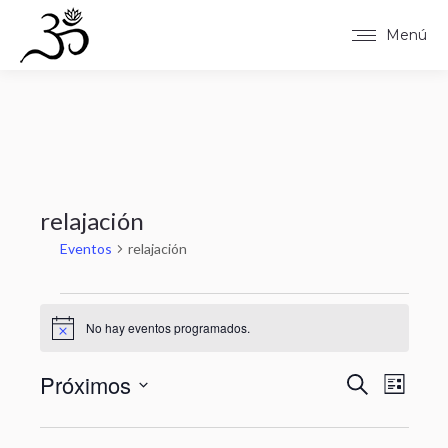
Menú
relajación
Eventos
relajación
Eventos
No hay eventos programados.
Aviso
Próximos
Naveg
Nav
Buscar
Lista
Selecciona
de
de
la