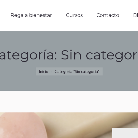
Regala bienestar
Cursos
Contacto
Blo
Regala bienestar
Cursos
Contacto
B
ategoría:
Sin categor
Estás aquí:
Inicio
Categoría "Sin categoría"