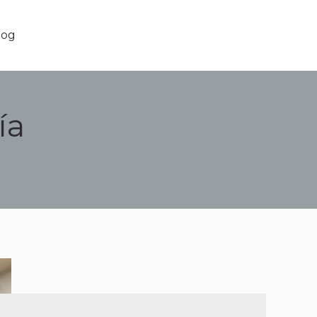
g
log
ía