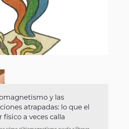
iomagnetismo y las
iones atrapadas: lo que el
 físico a veces calla
re cómo el biomagnetismo ayuda a liberar