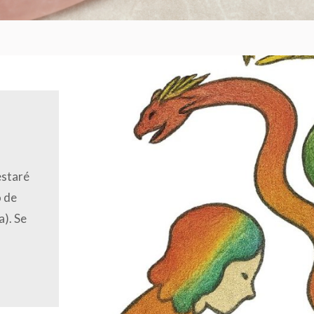
estaré
o de
a). Se