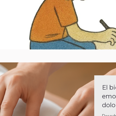
El b
emoc
dolor
Descub