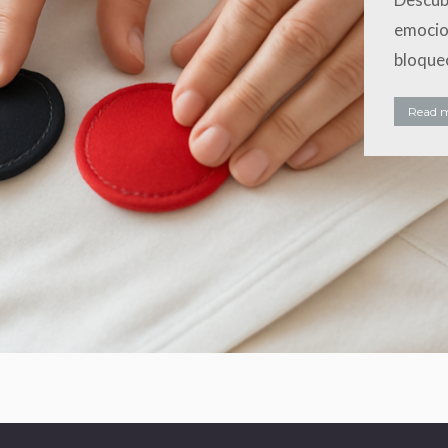
emocio
bloque
Read 