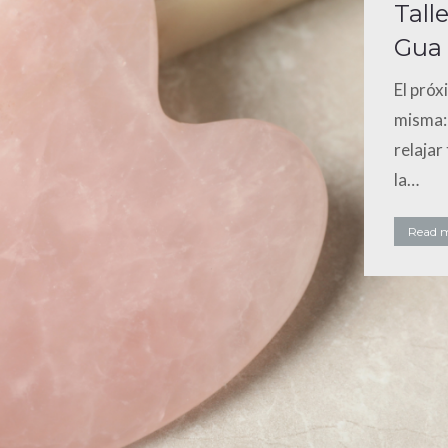
Tall
Gua
El próx
misma: 
relajar
la…
Read 