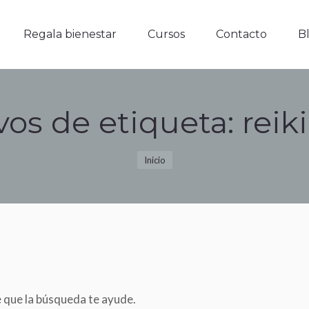
Regala bienestar
Cursos
Contacto
Blo
Regala bienestar
Cursos
Contacto
B
vos de etiqueta:
reik
Estás aquí:
Inicio
e que la búsqueda te ayude.