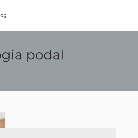
g
log
ogia podal