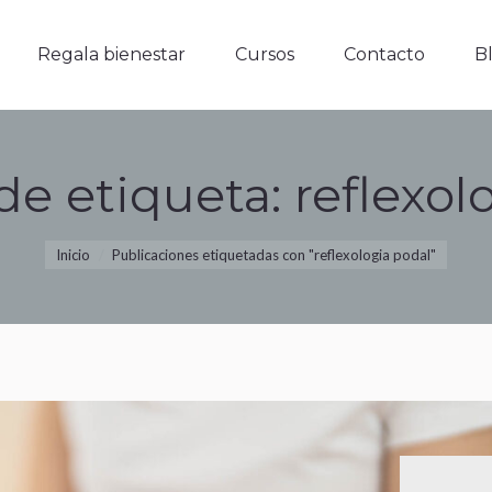
Regala bienestar
Cursos
Contacto
Blo
Regala bienestar
Cursos
Contacto
B
de etiqueta:
reflexol
Estás aquí:
Inicio
Publicaciones etiquetadas con "reflexologia podal"