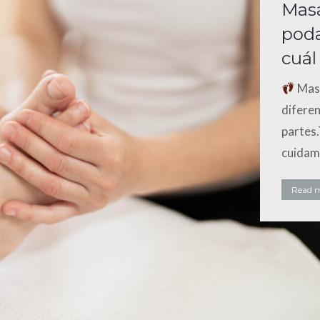
Masa
poda
cuál
Masa
diferen
partes.
cuidam
Read 