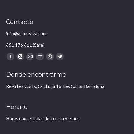
Contacto
info@alma-viva.com
651 176 611 (Sara)
Encuéntranos en:
Facebook
Instagram
Mail
Sitio
Whatsapp
Telegram
se
se
se
web
se
se
Dónde encontrarme
abre
abre
abre
se
abre
abre
en
en
en
abre
en
en
Reiki Les Corts, C/ LLuçà 16, Les Corts, Barcelona
una
una
una
en
una
una
nueva
nueva
nueva
una
nueva
nueva
Horario
ventana
ventana
ventana
nueva
ventana
ventana
ventana
Horas concertadas de lunes a viernes