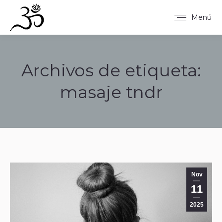
Menú
Archivos de etiqueta:
masaje tndr
Estás aquí:
Nov
11
2025