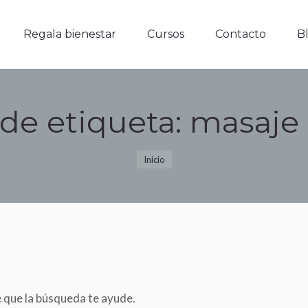
Regala bienestar
Cursos
Contacto
Blo
Regala bienestar
Cursos
Contacto
B
 de etiqueta:
masaje
Estás aquí:
Inicio
e que la búsqueda te ayude.