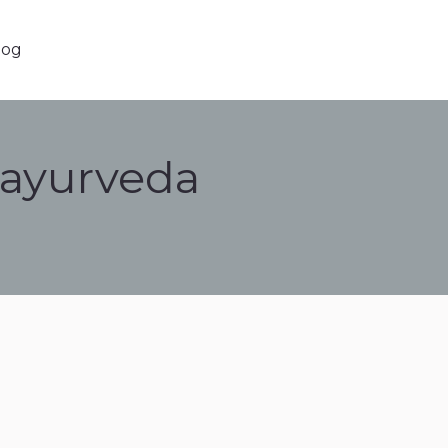
g
log
 ayurveda