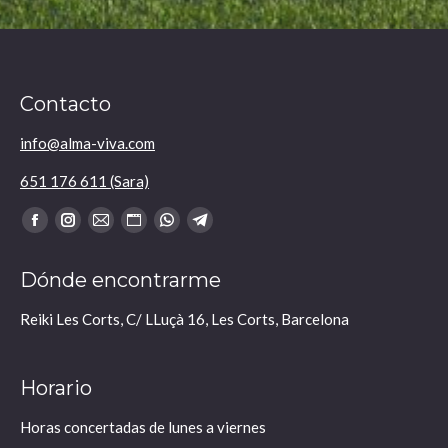
Contacto
info@alma-viva.com
651 176 611 (Sara)
Encuéntranos en:
Facebook
Instagram
Mail
Sitio
Whatsapp
Telegram
se
se
se
web
se
se
Dónde encontrarme
abre
abre
abre
se
abre
abre
en
en
en
abre
en
en
Reiki Les Corts, C/ LLuçà 16, Les Corts, Barcelona
una
una
una
en
una
una
nueva
nueva
nueva
una
nueva
nueva
Horario
ventana
ventana
ventana
nueva
ventana
ventana
ventana
Horas concertadas de lunes a viernes