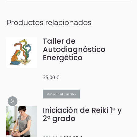
grado
cantidad
Productos relacionados
Taller de
Autodiagnóstico
Energético
35,00
€
Añadir al carrito
Iniciación de Reiki 1º y
2º grado