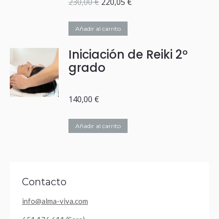
El
El
230,00
€
220,05
€
precio
precio
original
actual
Añadir al carrito
era:
es:
230,00 €.
220,05 €.
Iniciación de Reiki 2º
grado
140,00
€
Añadir al carrito
Contacto
info@alma-viva.com