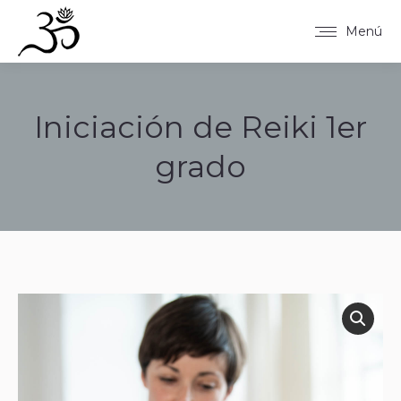
Menú
Iniciación de Reiki 1er
grado
Estás aquí: