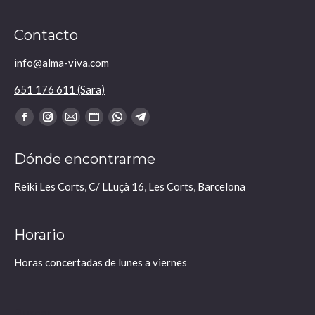
Contacto
info@alma-viva.com
651 176 611 (Sara)
Encuéntranos en:
Facebook
Instagram
Mail
Sitio
Whatsapp
Telegram
se
se
se
web
se
se
Dónde encontrarme
abre
abre
abre
se
abre
abre
en
en
en
abre
en
en
Reiki Les Corts, C/ LLuçà 16, Les Corts, Barcelona
una
una
una
en
una
una
nueva
nueva
nueva
una
nueva
nueva
Horario
ventana
ventana
ventana
nueva
ventana
ventana
ventana
Horas concertadas de lunes a viernes
Buscar