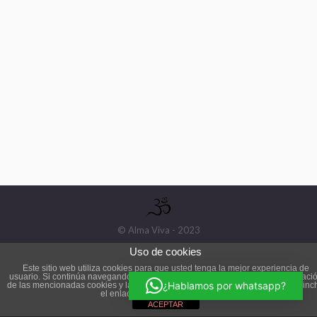
© Alma Viva - 2023
Uso de cookies
Este sitio web utiliza cookies para que usted tenga la mejor experiencia de
usuario. Si continúa navegando está dando su consentimiento para la aceptaci
¿Hablamos por whatsapp?
de las mencionadas cookies y la aceptación de nuestra
política de cookies
, pinc
el enlace para mayor información.
ACEPTAR