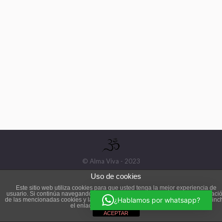
© Alma Viva - 2023
Uso de cookies
Este sitio web utiliza cookies para que usted tenga la mejor experiencia de
usuario. Si continúa navegando está dando su consentimiento para la aceptaci
¿Hablamos por whatsapp?
de las mencionadas cookies y la aceptación de nuestra
política de cookies
, pinc
el enlace para mayor información.
ACEPTAR