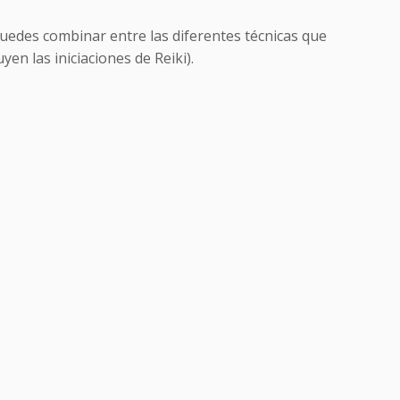
io
uedes combinar entre las diferentes técnicas que
al
yen las iniciaciones de Reiki).
00 €.