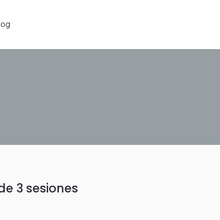
g
log
de 3 sesiones