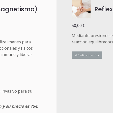
magnetismo)
Refle
50,00
€
Mediante presiones e
iliza imanes para
reacción equilibrado
cionales y físicos.
a inmune y liberar
Añadir al carrito
 invasivo para su
 y su precio es 75€.