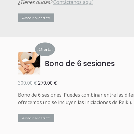
¿Tienes dudas?
Contáctanos aquí.
Añadir al carrito
¡Oferta!
Bono de 6 sesiones
El
El
300,00
€
270,00
€
precio
precio
Bono de 6 sesiones. Puedes combinar entre las dife
original
actual
ofrecemos (no se incluyen las iniciaciones de Reiki).
era:
es:
300,00 €.
270,00 €.
Añadir al carrito