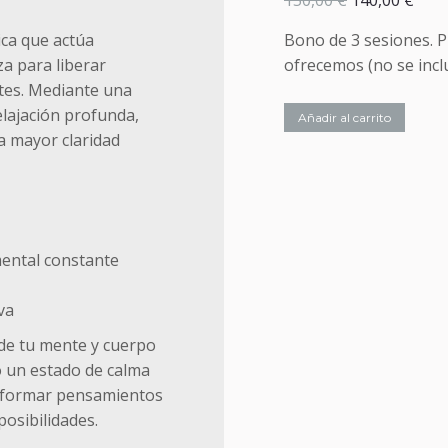
150,00
€
140,00
€
precio
prec
ica que actúa
Bono de 3 sesiones. P
original
actu
a para liberar
ofrecemos (no se inclu
era:
es:
ntes. Mediante una
150,00 €.
140,
elajación profunda,
Añadir al carrito
na mayor claridad
mental constante
va
nde tu mente y cuerpo
o un estado de calma
nsformar pensamientos
posibilidades.