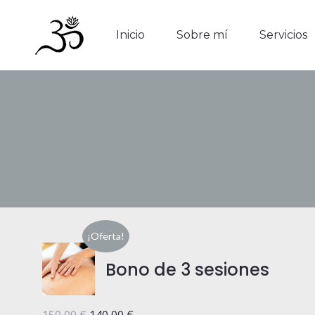
Inicio
Sobre mí
Servicios
Inicio
Sobre mí
Servicios
¡Oferta!
Bono de 3 sesiones
El
El