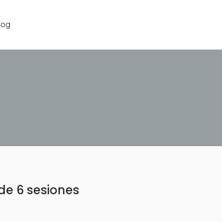
g
log
de 6 sesiones