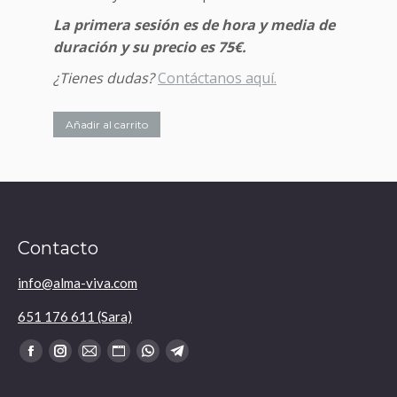
La primera sesión es de hora y media de
duración y su precio es 75€.
¿Tienes dudas?
Contáctanos aquí.
Añadir al carrito
Contacto
info@alma-viva.com
651 176 611 (Sara)
Encuéntranos en:
Facebook
Instagram
Mail
Sitio
Whatsapp
Telegram
se
se
se
web
se
se