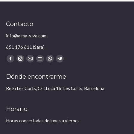
Contacto
info@alma-viva.com
651 176 611 (Sara)
Encuéntranos en:
Facebook
Instagram
Mail
Sitio
Whatsapp
Telegram
se
se
se
web
se
se
Dónde encontrarme
abre
abre
abre
se
abre
abre
en
en
en
abre
en
en
Reiki Les Corts, C/ LLuçà 16, Les Corts, Barcelona
una
una
una
en
una
una
nueva
nueva
nueva
una
nueva
nueva
Horario
ventana
ventana
ventana
nueva
ventana
ventana
ventana
Horas concertadas de lunes a viernes