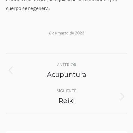
cuerpo se regenera.
6 de marzo de 2023
Navegación
ANTERIOR
entre
Acupuntura
Álbum
álbumes
anterior:
SIGUIENTE
Reiki
Álbum
siguiente: