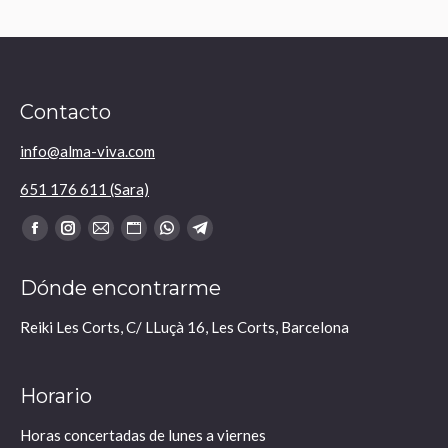
Contacto
info@alma-viva.com
651 176 611 (Sara)
Encuéntranos en:
Facebook
Instagram
Mail
Sitio
Whatsapp
Telegram
se
se
se
web
se
se
Dónde encontrarme
abre
abre
abre
se
abre
abre
en
en
en
abre
en
en
Reiki Les Corts, C/ LLuçà 16, Les Corts, Barcelona
una
una
una
en
una
una
nueva
nueva
nueva
una
nueva
nueva
Horario
ventana
ventana
ventana
nueva
ventana
ventana
ventana
Horas concertadas de lunes a viernes