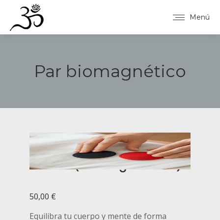
Menú
Par biomagnético
Estás aquí:
Par biomagnético
(biomagnetismo)
50,00
€
Equilibra tu cuerpo y mente de forma