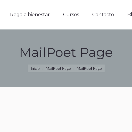
Regala bienestar
Cursos
Contacto
Blo
Regala bienestar
Cursos
Contacto
B
MailPoet Page
Estás aquí:
Inicio
MailPoet Page
MailPoet Page