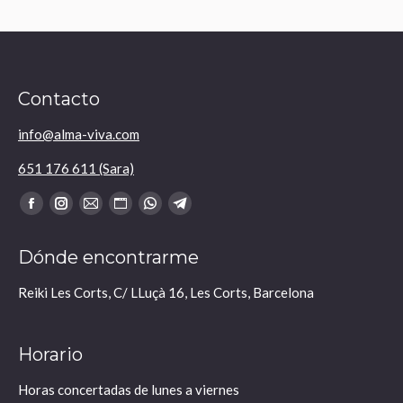
Contacto
info@alma-viva.com
651 176 611 (Sara)
Encuéntranos en:
Facebook
Instagram
Mail
Sitio
Whatsapp
Telegram
se
se
se
web
se
se
Dónde encontrarme
abre
abre
abre
se
abre
abre
en
en
en
abre
en
en
Reiki Les Corts, C/ LLuçà 16, Les Corts, Barcelona
una
una
una
en
una
una
nueva
nueva
nueva
una
nueva
nueva
Horario
ventana
ventana
ventana
nueva
ventana
ventana
ventana
Horas concertadas de lunes a viernes