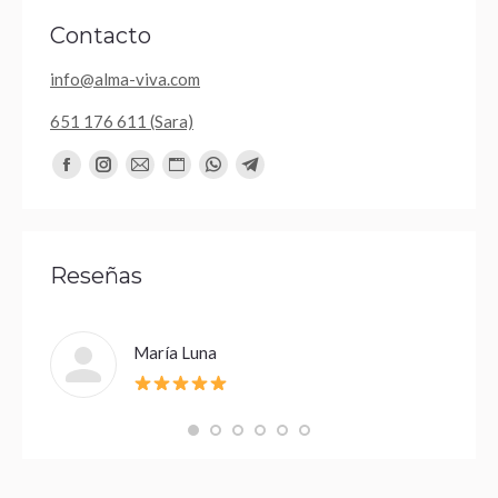
Contacto
info@alma-viva.com
651 176 611 (Sara)
Encuéntrame en:
Facebook
Instagram
Mail
Sitio
Whatsapp
Telegram
se
se
se
web
se
se
abre
abre
abre
se
abre
abre
en
en
en
abre
en
en
Reseñas
una
una
una
en
una
una
nueva
nueva
nueva
una
nueva
nueva
ventana
ventana
ventana
nueva
ventana
ventana
María Luna
ventana