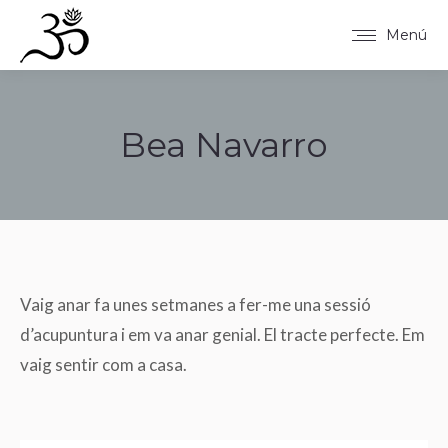
Menú
Bea Navarro
Estás aquí:
Vaig anar fa unes setmanes a fer-me una sessió
d’acupuntura i em va anar genial. El tracte perfecte. Em
vaig sentir com a casa.